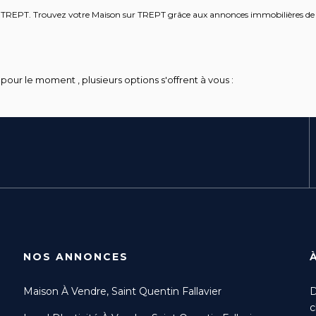
ndre TREPT. Trouvez votre Maison sur TREPT grâce aux annonces immobilières
our le moment , plusieurs options s'offrent à vous :
NOS ANNONCES
Maison À Vendre, Saint Quentin Fallavier
D
c