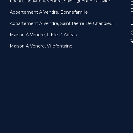
Local D'activité À Vendre, Saint Quentin Fallavier
E
D
Appartement À Vendre, Bonnefamille
U
L
Appartement À Vendre, Saint Pierre De Chandieu
S
M
Maison À Vendre, L Isle D Abeau
m
D
Maison À Vendre, Villefontaine
p
L