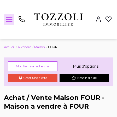
Accueil
A vendre
Maison
FOUR
Nos annonces
Plus d'options
Modifier ma recherche
Estimez votre bien
Créer une alerte
Besoin d'aide
Locations
Achat / Vente Maison FOUR -
Maison a vendre à FOUR
Notre agence