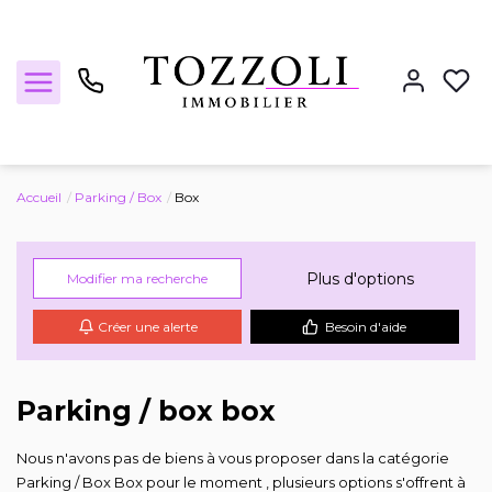
Accueil
Parking / Box
Box
Nos annonces
Plus d'options
Modifier ma recherche
Estimez votre bien
Créer une alerte
Besoin d'aide
Locations
Parking / box box
Nous n'avons pas de biens à vous proposer dans la catégorie
Notre agence
Parking / Box Box pour le moment , plusieurs options s'offrent à