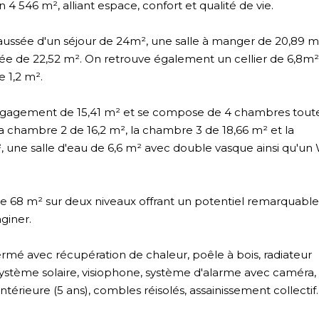
4 546 m², alliant espace, confort et qualité de vie.
ussée d'un séjour de 24m², une salle à manger de 20,89 m
e de 22,52 m². On retrouve également un cellier de 6,8m²
 1,2 m².
un dégagement de 15,41 m² et se compose de 4 chambres tout
la chambre 2 de 16,2 m², la chambre 3 de 18,66 m² et la
 une salle d'eau de 6,6 m² avec double vasque ainsi qu'un
 68 m² sur deux niveaux offrant un potentiel remarquable 
giner.
rmé avec récupération de chaleur, poêle à bois, radiateur
système solaire, visiophone, système d'alarme avec caméra,
n intérieure (5 ans), combles réisolés, assainissement collectif.