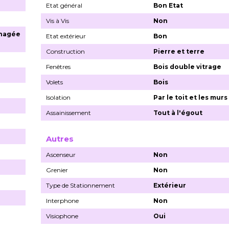
Etat général
Bon Etat
Vis à Vis
Non
nagée
Etat extérieur
Bon
Construction
Pierre et terre
Fenêtres
Bois double vitrage
Volets
Bois
Isolation
Par le toit et les murs
Assainissement
Tout à l'égout
Autres
Ascenseur
Non
Grenier
Non
Type de Stationnement
Extérieur
Interphone
Non
Visiophone
Oui