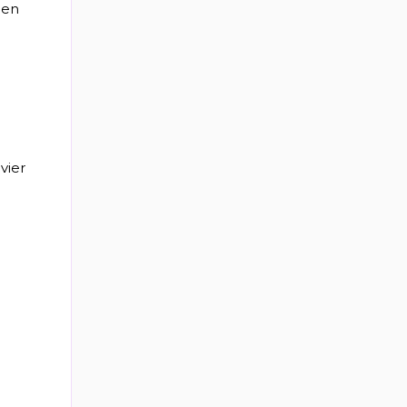
 en
vier