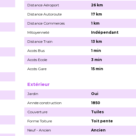
Distance Aéroport
26 km
Distance Autoroute
17 km
Distance Commerces
1 km
Mitoyenneté
Indépendant
Distance Train
13 km
Accès Bus
1 min
Accès Ecole
3 min
Accès Gare
15 min
Extérieur
Jardin
Oui
Année construction
1850
Couverture
Tuiles
Forme Toiture
Toit pente
Neuf - Ancien
Ancien