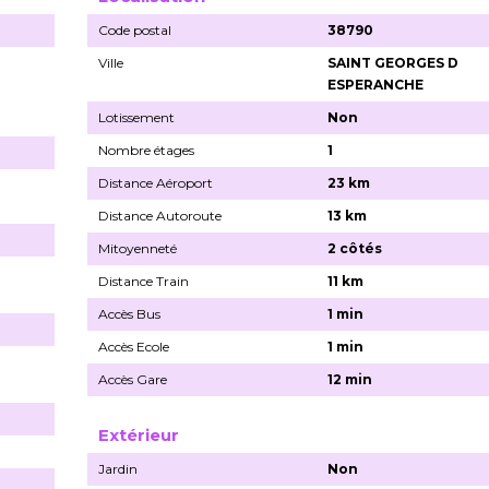
Code postal
38790
Ville
SAINT GEORGES D
ESPERANCHE
Lotissement
Non
Nombre étages
1
Distance Aéroport
23 km
Distance Autoroute
13 km
Mitoyenneté
2 côtés
Distance Train
11 km
Accès Bus
1 min
Accès Ecole
1 min
Accès Gare
12 min
Extérieur
Jardin
Non