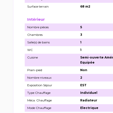
Surface terrain
68 m2
Intérieur
Nombre pièces
5
Chambres
3
Salle(s) de bains
1
WC
1
Cuisine
Semi-ouverte Amé
Equipée
Plain-pied
Non
Nombre niveaux
2
Exposition Séjour
EST
Type Chauffage
Individuel
Méca. Chauffage
Radiateur
Mode Chauffage
Electrique