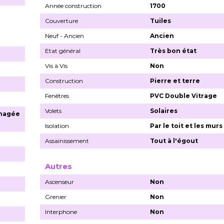
Année construction
1700
Couverture
Tuiles
Neuf - Ancien
Ancien
Etat général
Très bon état
Vis à Vis
Non
Construction
Pierre et terre
Fenêtres
PVC Double Vitrage
Volets
Solaires
nagée
Isolation
Par le toit et les murs
Assainissement
Tout à l'égout
Autres
Ascenseur
Non
Grenier
Non
Interphone
Non