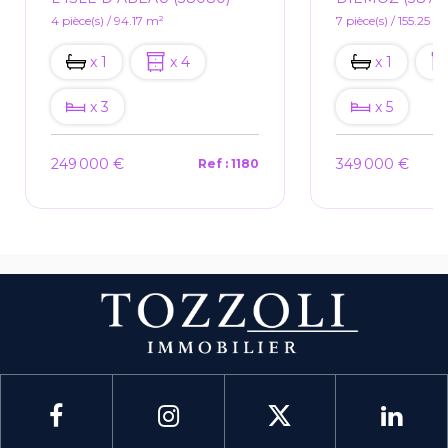
4 pièce(s) / 94.17 m²
7 pièce(s) / 155.25 m
x 1
x 4
x 1
x 3
x 5
249 000 €
349 000 €
Ref : 1180