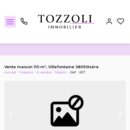
Nos annonces
Vente maison 110 m², Villefontaine 38090Isère
Accueil
Maisons
A vendre
Maison
Ref. : 697
Estimez votre bien
Locations
Notre agence