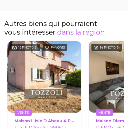
Autres biens qui pourraient
vous intéresser
dans la région
15 PHOTO(S)
FAVORIS
14 PHOTO(S)
VENTE
VENTE
Maison L Isle D Abeau 4 Pièce(s) 94.17 M2
L ISLE D ABEAU (38080)
DIEMOZ (3879