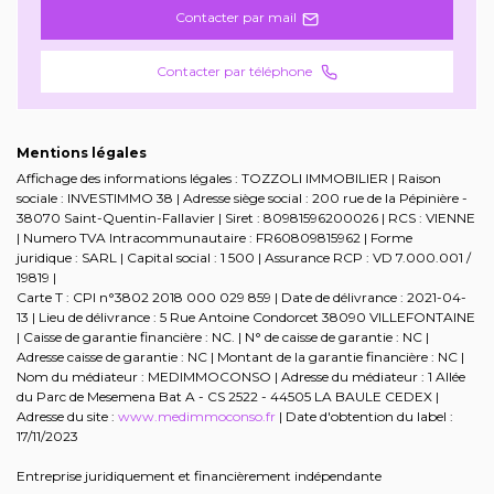
Contacter par mail
Contacter par téléphone
Mentions légales
Affichage des informations légales : TOZZOLI IMMOBILIER | Raison
sociale : INVESTIMMO 38 | Adresse siège social : 200 rue de la Pépinière -
38070 Saint-Quentin-Fallavier | Siret : 80981596200026 | RCS : VIENNE
| Numero TVA Intracommunautaire : FR60809815962 | Forme
juridique : SARL | Capital social : 1 500 | Assurance RCP : VD 7.000.001 /
19819 |
Carte T : CPI n°3802 2018 000 029 859 | Date de délivrance : 2021-04-
13 | Lieu de délivrance : 5 Rue Antoine Condorcet 38090 VILLEFONTAINE
| Caisse de garantie financière : NC. | N° de caisse de garantie : NC |
Adresse caisse de garantie : NC | Montant de la garantie financière : NC |
Nom du médiateur : MEDIMMOCONSO | Adresse du médiateur : 1 Allée
du Parc de Mesemena Bat A - CS 2522 - 44505 LA BAULE CEDEX |
Adresse du site :
www.medimmoconso.fr
| Date d'obtention du label :
17/11/2023
Entreprise juridiquement et financièrement indépendante