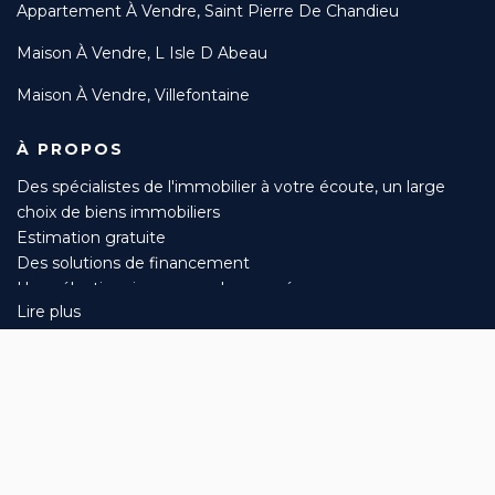
Appartement À Vendre, Saint Pierre De Chandieu
Maison À Vendre, L Isle D Abeau
Maison À Vendre, Villefontaine
À PROPOS
Des spécialistes de l'immobilier à votre écoute, un large
choix de biens immobiliers
Estimation gratuite
Des solutions de financement
Une sélection rigoureuse des acquéreurs
Lire plus
Suivi du compromis jusqu’à l’acte authentique
Mise en avant de votre bien sur de nombreux sites et
200 rue de la Pépinière, 38070 Saint-Quentin-Fallavier
magazines spécialisés
Afficher le téléphone
Des tarifs préférentiels pour vos diagnostics grâce à nos
partenaires et remboursement en cas de mandat accord.
L'immobilier en toute confiance !
Designé et développé par Orisha Real Estate