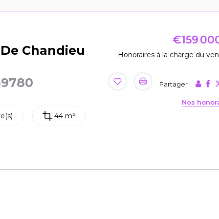
€159 00
 De Chandieu
Honoraires à la charge du ve
69780
Partager :
Nos honor
e(s)
44 m²