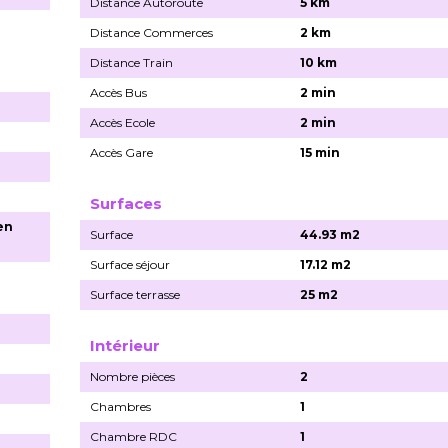
Distance Autoroute
5 km
Distance Commerces
2 km
Distance Train
10 km
Accès Bus
2 min
Accès Ecole
2 min
Accès Gare
15 min
Surfaces
en
Surface
44.93 m2
Surface séjour
17.12 m2
Surface terrasse
25 m2
Intérieur
Nombre pièces
2
Chambres
1
Chambre RDC
1