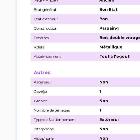
Neuf - Ancien
Ancien
Etat général
Bon Etat
Etat extérieur
Bon
Construction
Parpaing
Fenêtres
Bois double vitrag
Volets
Métallique
Assainissement
Tout à l'égout
Autres
Ascenseur
Non
Cave(s)
1
Grenier
Non
Nombre de terrasses
1
Type de Stationnement
Extérieur
Interphone
Non
Visiophone
Non