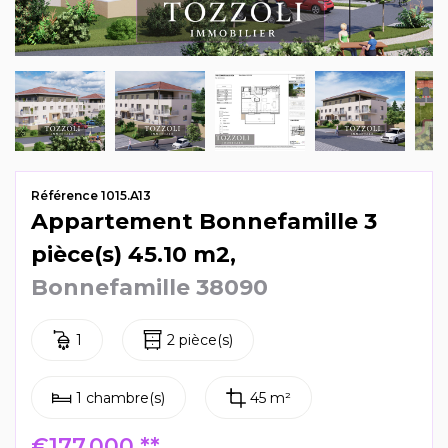
Mag & actus
Contactez-nous
Référence 1015.A13
Appartement Bonnefamille 3
pièce(s) 45.10 m2,
Bonnefamille 38090
1
2 pièce(s)
1 chambre(s)
45 m²
€177 000
**