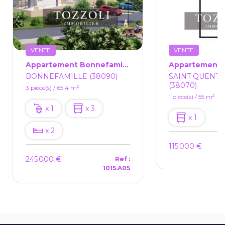
VENTE
VENTE
Appartement Bonnefamille 3 Pièce(s) 65.4 M2 + Jardin 219.25m²
BONNEFAMILLE (38090)
SAINT QUENTI
(38070)
3 pièce(s) / 65.4 m²
1 pièce(s) / 55 m²
x 1
x 3
x 1
x 2
115 000 €
245 000 €
Ref :
1015.A05