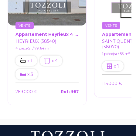
VENTE
VENTE
Appartement Heyrieux 4 Pièce(s) 79.64 M2
HEYRIEUX (38540)
SAINT QUENTI
(38070)
4 pièce(s) / 79.64 m²
1 pièce(s) / 55 m²
x 1
x 4
x 1
x 3
115 000 €
269 000 €
Ref : 987