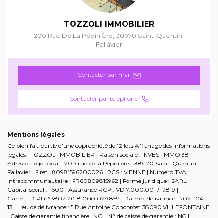
TOZZOLI IMMOBILIER
200 Rue De La Pépinière
,
38070
Saint-Quentin-
Fallavier
Contacter par mail
Contacter par téléphone
Mentions légales
Ce bien fait partie d'une copropriété de 12 lots.Affichage des informations
légales : TOZZOLI IMMOBILIER | Raison sociale : INVESTIMMO 38 |
Adresse siège social : 200 rue de la Pépinière - 38070 Saint-Quentin-
Fallavier | Siret : 80981596200026 | RCS : VIENNE | Numero TVA
Intracommunautaire : FR60809815962 | Forme juridique : SARL |
Capital social : 1 500 | Assurance RCP : VD 7.000.001 / 19819 |
Carte T : CPI n°3802 2018 000 029 859 | Date de délivrance : 2021-04-
13 | Lieu de délivrance : 5 Rue Antoine Condorcet 38090 VILLEFONTAINE
| Caisse de garantie financière : NC. | N° de caisse de garantie : NC |