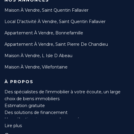
NOS ANNONCES
Maison À Vendre, Saint Quentin Fallavier
Local D'activité À Vendre, Saint Quentin Fallavier
Appartement À Vendre, Bonnefamille
Appartement À Vendre, Saint Pierre De Chandieu
Maison À Vendre, L Isle D Abeau
Maison À Vendre, Villefontaine
À PROPOS
Des spécialistes de l'immobilier à votre écoute, un large
choix de biens immobiliers
Estimation gratuite
Des solutions de financement
Une sélection rigoureuse des acquéreurs
Lire plus
Suivi du compromis jusqu’à l’acte authentique
Mise en avant de votre bien sur de nombreux sites et