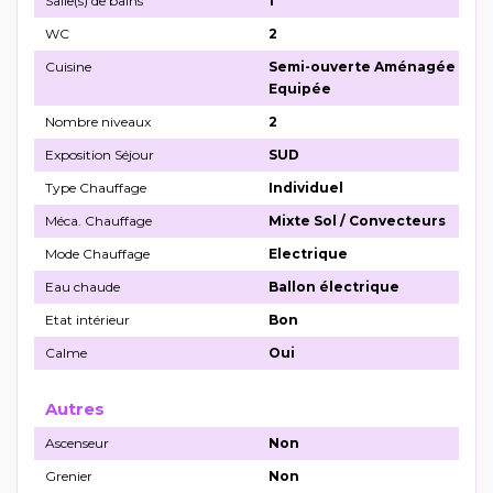
Salle(s) de bains
1
WC
2
Cuisine
Semi-ouverte Aménagée
Equipée
Nombre niveaux
2
Exposition Séjour
SUD
Type Chauffage
Individuel
Méca. Chauffage
Mixte Sol / Convecteurs
Mode Chauffage
Electrique
Eau chaude
Ballon électrique
Etat intérieur
Bon
Calme
Oui
Autres
Ascenseur
Non
Grenier
Non