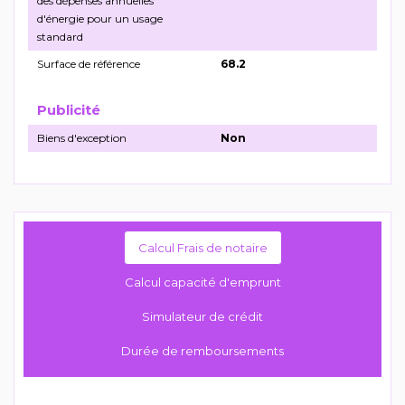
des dépenses annuelles
d'énergie pour un usage
standard
Surface de référence
68.2
Publicité
Biens d'exception
Non
Calcul Frais de notaire
Calcul capacité d'emprunt
Simulateur de crédit
Durée de remboursements