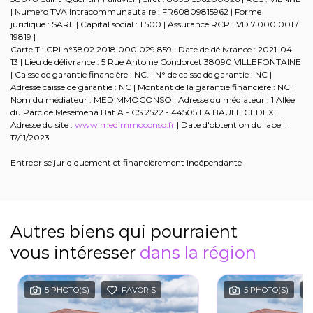
| Numero TVA Intracommunautaire : FR60809815962 | Forme
juridique : SARL | Capital social : 1 500 | Assurance RCP : VD 7.000.001 /
19819 |
Carte T : CPI n°3802 2018 000 029 859 | Date de délivrance : 2021-04-
13 | Lieu de délivrance : 5 Rue Antoine Condorcet 38090 VILLEFONTAINE
| Caisse de garantie financière : NC. | N° de caisse de garantie : NC |
Adresse caisse de garantie : NC | Montant de la garantie financière : NC |
Nom du médiateur : MEDIMMOCONSO | Adresse du médiateur : 1 Allée
du Parc de Mesemena Bat A - CS 2522 - 44505 LA BAULE CEDEX |
Adresse du site :
www.medimmoconso.fr
| Date d'obtention du label :
17/11/2023
Entreprise juridiquement et financièrement indépendante
Autres biens qui pourraient
vous intéresser
dans la région
5 PHOTO(S)
FAVORIS
5 PHOTO(S)