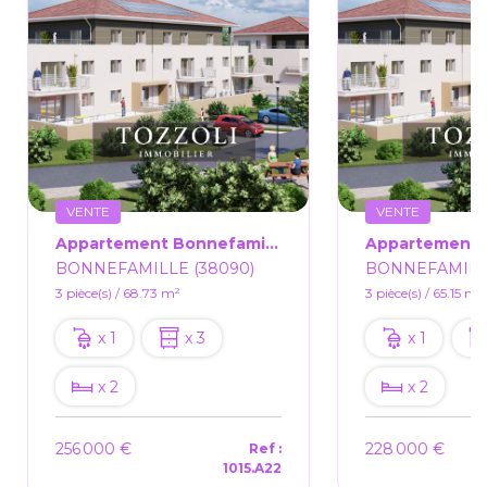
VENTE
VENTE
Appartement Bonnefamille 3 Pièce(s) 68.73m² + Terrasse De 44.71m²
BONNEFAMILLE (38090)
BONNEFAMILLE
3 pièce(s) / 68.73 m²
3 pièce(s) / 65.15 m²
x 1
x 3
x 1
x 2
x 2
256 000 €
228 000 €
Ref :
1015.A22