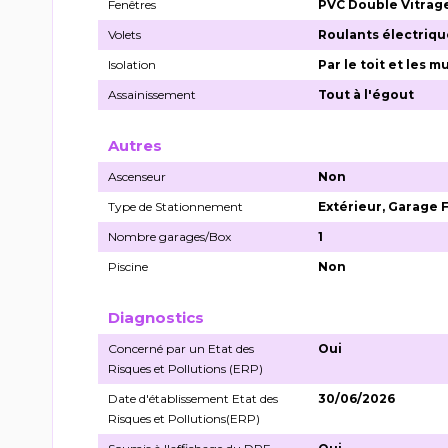
Fenêtres
PVC Double Vitrag
Volets
Roulants électriqu
Isolation
Par le toit et les m
Assainissement
Tout à l'égout
Autres
Ascenseur
Non
Type de Stationnement
Extérieur, Garage
Nombre garages/Box
1
Piscine
Non
Diagnostics
Concerné par un Etat des
Oui
Risques et Pollutions (ERP)
Date d'établissement Etat des
30/06/2026
Risques et Pollutions(ERP)