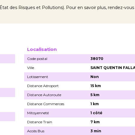
tat des Risques et Pollutions). Pour en savoir plus, rendez-vous
Localisation
Code postal
38070
Ville
SAINT QUENTIN FALL
Lotissement
Non
Distance Aéroport
15 km
Distance Autoroute
5 km
Distance Commerces
1 km
Mitoyenneté
1 côté
Distance Train
7 km
Accès Bus
3 min