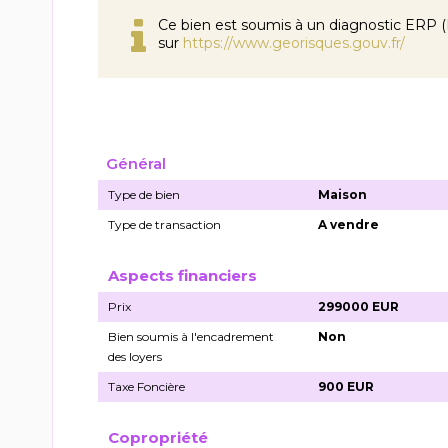
Ce bien est soumis à un diagnostic ERP (É
sur
https://www.georisques.gouv.fr/
Général
Type de bien
Maison
Type de transaction
A vendre
Aspects financiers
Prix
299000 EUR
Bien soumis à l'encadrement
Non
des loyers
Taxe Foncière
900 EUR
Copropriété