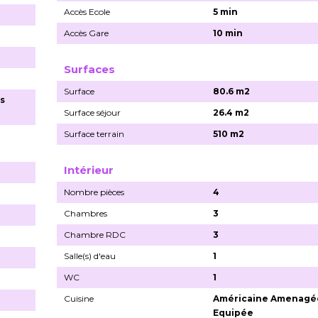
Accès Ecole
5 min
Accès Gare
10 min
Surfaces
Surface
80.6 m2
s
Surface séjour
26.4 m2
Surface terrain
510 m2
Intérieur
Nombre pièces
4
Chambres
3
Chambre RDC
3
Salle(s) d'eau
1
WC
1
Cuisine
Américaine Amenagé
Equipée