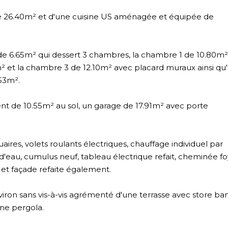
de 26.40m² et d'une cuisine US aménagée et équipée de
e 6.65m² qui dessert 3 chambres, la chambre 1 de 10.80m²
² et la chambre 3 de 12.10m² avec placard muraux ainsi qu
53m².
t de 10.55m² au sol, un garage de 17.91m² avec porte
res, volets roulants électriques, chauffage individuel par
eau, cumulus neuf, tableau électrique refait, cheminée fo
r et façade refaite également.
nviron sans vis-à-vis agrémenté d'une terrasse avec store b
 une pergola.