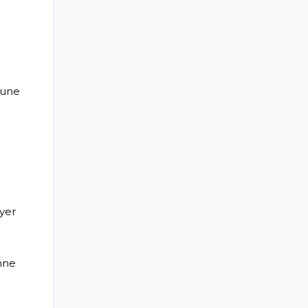
'une
yer
anne