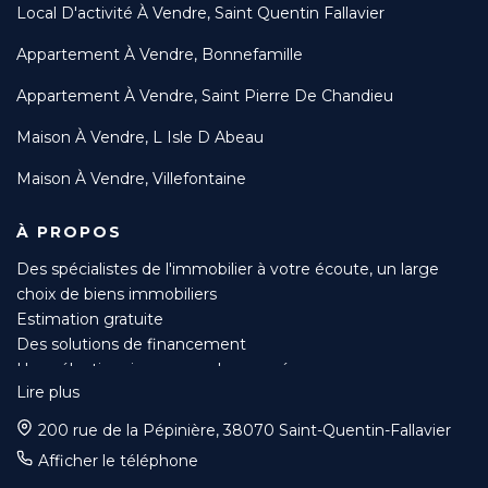
Local D'activité À Vendre, Saint Quentin Fallavier
Appartement À Vendre, Bonnefamille
Appartement À Vendre, Saint Pierre De Chandieu
Maison À Vendre, L Isle D Abeau
Maison À Vendre, Villefontaine
À PROPOS
Des spécialistes de l'immobilier à votre écoute, un large
choix de biens immobiliers
Estimation gratuite
Des solutions de financement
Une sélection rigoureuse des acquéreurs
Lire plus
Suivi du compromis jusqu’à l’acte authentique
Mise en avant de votre bien sur de nombreux sites et
200 rue de la Pépinière, 38070 Saint-Quentin-Fallavier
magazines spécialisés
Afficher le téléphone
Des tarifs préférentiels pour vos diagnostics grâce à nos