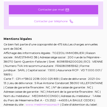
Contacter par mail
Contacter par téléphone
Mentions légales
Ce bien fait partie d'une copropriété de 475 lots.Les charges annuelles
sont de 360€.
Affichage des informations légales : TOZZOLI IMMOBILIER | Raison
sociale : INVESTIMMO 38 | Adresse siège social : 200 rue de la Pépinière -
38070 Saint-Quentin-Fallavier | Siret : 80981596200026 | RCS : VIENNE
| Numero TVA Intracommunautaire : FR60809815962 | Forme
juridique : SARL | Capital social : 1 500 | Assurance RCP : VD 7.000.001 /
19819 |
Carte T : CPI n°3802 2018 000 029 859 | Date de délivrance : 2021-04-
13 | Lieu de délivrance : 5 Rue Antoine Condorcet 38090 VILLEFONTAINE
| Caisse de garantie financière : NC. | N° de caisse de garantie : NC |
Adresse caisse de garantie : NC | Montant de la garantie financière : NC |
Nom du médiateur : MEDIMMOCONSO | Adresse du médiateur : 1 Allée
du Parc de Mesemena Bat A - CS 2522 - 44505 LA BAULE CEDEX |
Adresse du site :
www.medimmoconso.fr
| Date d'obtention du label :