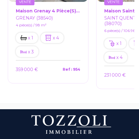
VENTE
VENTE
Maison Grenay 4 Pièce(s) 98m2
GRENAY (38540)
SAINT QUENTI
(38070)
4 pièce(s) / 98 m²
6 pièce(s) / 106.96 
x 1
x 4
x 1
x 3
x 4
359 000 €
Ref : 954
231 000 €