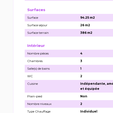
Surfaces
Surface
94.25 m2
Surface séjour
26 m2
Surface terrain
386 m2
Intérieur
Nombre pièces
4
Chambres
3
Salle(s) de bains
1
WC
2
Cuisine
Indépendante, am
et équipée
Plain-pied
Non
Nombre niveaux
2
Type Chauffage
Individuel