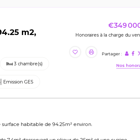
€349 00
94.25 m2,
Honoraires à la charge du ve
Partager :
3 chambre(s)
Nos honor
B
Emission GES
e surface habitable de 94.25m² environ.
de 7.4m² desservant un séjour de 26m² et une cuisine