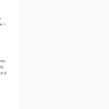
e
e +
eau
4),
ut à