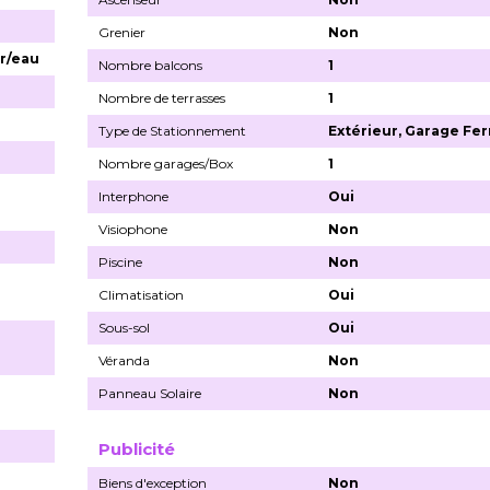
Grenier
Non
ir/eau
Nombre balcons
1
e
Nombre de terrasses
1
Type de Stationnement
Extérieur, Garage Fe
Nombre garages/Box
1
Interphone
Oui
Visiophone
Non
Piscine
Non
Climatisation
Oui
Sous-sol
Oui
Véranda
Non
Panneau Solaire
Non
Publicité
Biens d'exception
Non