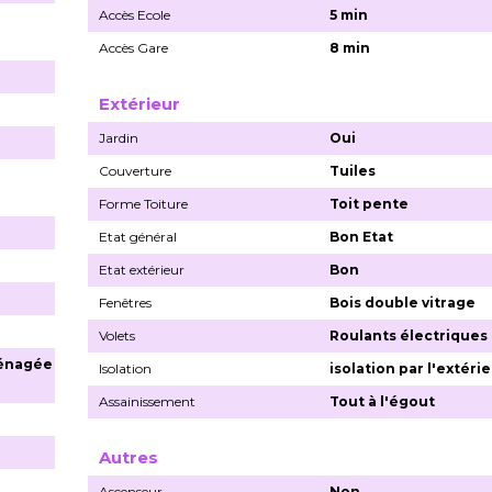
Accès Ecole
5 min
Accès Gare
8 min
Extérieur
Jardin
Oui
Couverture
Tuiles
Forme Toiture
Toit pente
Etat général
Bon Etat
Etat extérieur
Bon
Fenêtres
Bois double vitrage
Volets
Roulants électriques
énagée
Isolation
isolation par l'extéri
Assainissement
Tout à l'égout
Autres
Ascenseur
Non