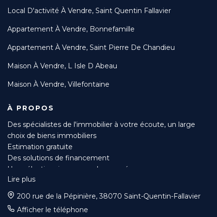
Local D'activité À Vendre, Saint Quentin Fallavier
Appartement À Vendre, Bonnefamille
Appartement À Vendre, Saint Pierre De Chandieu
Maison À Vendre, L Isle D Abeau
Maison À Vendre, Villefontaine
À PROPOS
Des spécialistes de l'immobilier à votre écoute, un large
choix de biens immobiliers
Estimation gratuite
Des solutions de financement
Une sélection rigoureuse des acquéreurs
Lire plus
Suivi du compromis jusqu’à l’acte authentique
Mise en avant de votre bien sur de nombreux sites et
200 rue de la Pépinière, 38070 Saint-Quentin-Fallavier
magazines spécialisés
Afficher le téléphone
Des tarifs préférentiels pour vos diagnostics grâce à nos