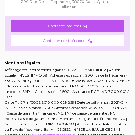
200 Rue De La Pépinière
,
38070
Saint-Quentin-
Fallavier
Contacter par mail
Contacter par téléphone
Mentions légales
Affichage des informations légales : TOZZOLI IMMOBILIER | Raison
sociale : INVESTIMMO 38 | Adresse siège social : 200 rue de la Pépinière -
38070 Saint-Quentin-Fallavier | Siret : 80981596200026 | RCS : VIENNE
| Numero TVA Intracommunautaire : FR60809815962 | Forme
juridique : SARL | Capital social : 1 500 | Assurance RCP : VD 7.000.001 /
19819 |
Carte T : CPI n°3802 2018 000 029 859 | Date de délivrance : 2021-04-
13 | Lieu de délivrance : 5 Rue Antoine Condorcet 38090 VILLEFONTAINE
| Caisse de garantie financière : NC. | N° de caisse de garantie : NC |
Adresse caisse de garantie : NC | Montant de la garantie financière : NC |
Nom du médiateur : MEDIMMOCONSO | Adresse du médiateur : 1 Allée
du Parc de Mesemena Bat A - CS 2522 - 44505 LA BAULE CEDEX |
Adresse du site :
www.medimmoconso.fr
| Date d'obtention du label :