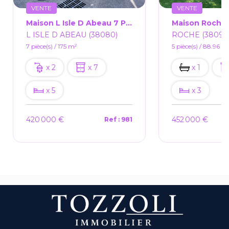
VENTE
VENTE
Maison L Isle D Abeau 7 Pièce(s) 175m2
L ISLE D ABEAU (38080)
ROCHE (38090
7 pièce(s) / 175 m²
5 pièce(s) / 88.96 m
x 2
x 7
x 1
x 5
x 3
420 000 €
452 000 €
Ref : 981