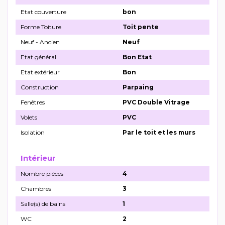
Etat couverture
bon
Forme Toiture
Toit pente
Neuf - Ancien
Neuf
Etat général
Bon Etat
Etat extérieur
Bon
Construction
Parpaing
Fenêtres
PVC Double Vitrage
Volets
PVC
Isolation
Par le toit et les murs
Intérieur
Nombre pièces
4
Chambres
3
Salle(s) de bains
1
WC
2