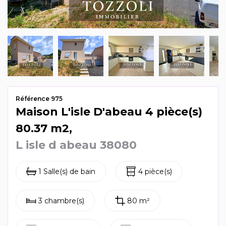
Mag & actus
Contactez-nous
Référence 975
Maison L'isle D'abeau 4 pièce(s)
80.37 m2,
L isle d abeau 38080
1 Salle(s) de bain
4 pièce(s)
3 chambre(s)
80 m²