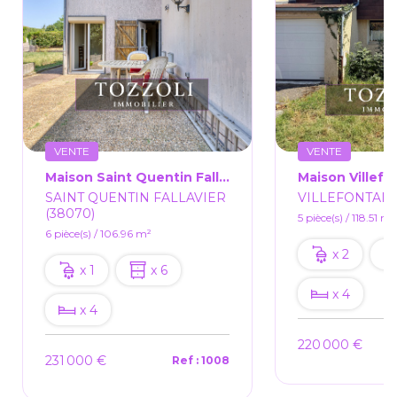
VENTE
VENTE
Maison Saint Quentin Fallavier 6 Pièce(s) 106.96m²
SAINT QUENTIN FALLAVIER
VILLEFONTAIN
(38070)
5 pièce(s) / 118.51 m²
6 pièce(s) / 106.96 m²
x 2
x 1
x 6
x 4
x 4
220 000 €
231 000 €
Ref : 1008