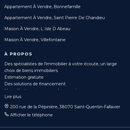
Appartement À Vendre, Bonnefamille
Appartement À Vendre, Saint Pierre De Chandieu
Maison À Vendre, L Isle D Abeau
Maison À Vendre, Villefontaine
À PROPOS
Des spécialistes de l'immobilier à votre écoute, un large
choix de biens immobiliers
Estimation gratuite
Des solutions de financement
Une sélection rigoureuse des acquéreurs
Lire plus
Suivi du compromis jusqu’à l’acte authentique
Mise en avant de votre bien sur de nombreux sites et
200 rue de la Pépinière, 38070 Saint-Quentin-Fallavier
magazines spécialisés
Afficher le téléphone
Des tarifs préférentiels pour vos diagnostics grâce à nos
partenaires et remboursement en cas de mandat accord.