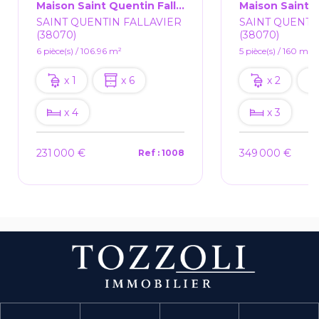
Maison Saint Quentin Fallavier 6 Pièce(s) 106.96m²
SAINT QUENTIN FALLAVIER
SAINT QUENTI
(38070)
(38070)
6 pièce(s) / 106.96 m²
5 pièce(s) / 160 m²
x 1
x 6
x 2
x 4
x 3
231 000 €
349 000 €
Ref : 1008