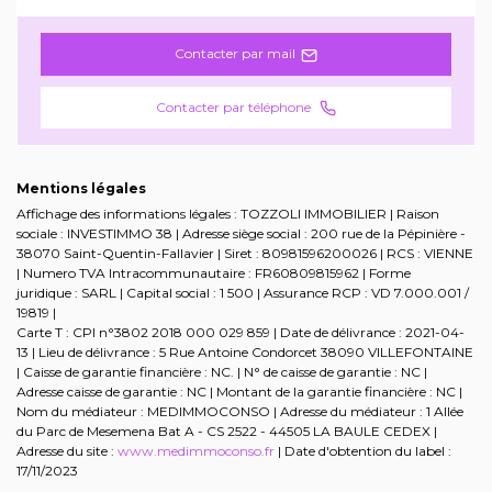
Contacter par mail
Contacter par téléphone
Mentions légales
Affichage des informations légales : TOZZOLI IMMOBILIER | Raison
sociale : INVESTIMMO 38 | Adresse siège social : 200 rue de la Pépinière -
38070 Saint-Quentin-Fallavier | Siret : 80981596200026 | RCS : VIENNE
| Numero TVA Intracommunautaire : FR60809815962 | Forme
juridique : SARL | Capital social : 1 500 | Assurance RCP : VD 7.000.001 /
19819 |
Carte T : CPI n°3802 2018 000 029 859 | Date de délivrance : 2021-04-
13 | Lieu de délivrance : 5 Rue Antoine Condorcet 38090 VILLEFONTAINE
| Caisse de garantie financière : NC. | N° de caisse de garantie : NC |
Adresse caisse de garantie : NC | Montant de la garantie financière : NC |
Nom du médiateur : MEDIMMOCONSO | Adresse du médiateur : 1 Allée
du Parc de Mesemena Bat A - CS 2522 - 44505 LA BAULE CEDEX |
Adresse du site :
www.medimmoconso.fr
| Date d'obtention du label :
17/11/2023