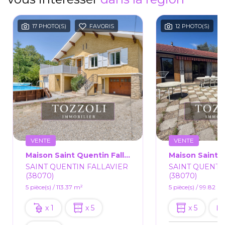
17 PHOTO(S)
FAVORIS
12 PHOTO(S)
VENTE
VENTE
Maison Saint Quentin Fallavier 5 Pièce(s) 113.37 M2
SAINT QUENTIN FALLAVIER
SAINT QUENTI
(38070)
(38070)
5 pièce(s) / 113.37 m²
5 pièce(s) / 99.82 m
x 1
x 5
x 5