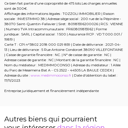
Ce bien fait partie d'une copropriété de 475 lots.Les charges annuelles
sont de 300€.
Affichage des informations légales : TOZZOLI IMMOBILIER | Raison
sociale : INVESTIMMO 38 | Adresse siège social : 200 rue de la Pépinière -
38070 Saint-Quentin-Fallavier | Siret : 80981596200026 | RCS : VIENNE
| Numero TVA Intracommunautaire : FR60809815962 | Forme
juridique : SARL | Capital social : 1 500 | Assurance RCP : VD 7.000.001 /
19819 |
Carte T : CPI n°3802 2018 000 029 859 | Date de délivrance : 2021-04-
13 | Lieu de délivrance : 5 Rue Antoine Condorcet 38090 VILLEFONTAINE
| Caisse de garantie financière : NC. | N° de caisse de garantie : NC |
Adresse caisse de garantie : NC | Montant de la garantie financière : NC |
Nom du médiateur : MEDIMMOCONSO | Adresse du médiateur : 1 Allée
du Parc de Mesemena Bat A - CS 2522 - 44505 LA BAULE CEDEX |
Adresse du site :
www.medimmoconso.fr
| Date d'obtention du label :
17/11/2023
Entreprise juridiquement et financièrement indépendante
Autres biens qui pourraient
vous intéresser
dans la région