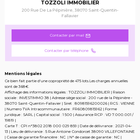
TOZZOLI IMMOBILIER
200 Rue De La Pépinière
,
38070
Saint-Quentin-
Fallavier
Contacter par mail
Contacter par téléphone
Mentions légales
Ce bien fait partie d'une copropriété de 475 lots.Les charges annuelles
sont de 368€.
Affichage des informations légales : TOZZOLI IMMOBILIER | Raison
sociale : INVESTIMMO 38 | Adresse siège social : 200 rue de la Pépinière -
38070 Saint-Quentin-Fallavier | Siret : 80981596200026 | RCS : VIENNE
| Numero TVA Intracommunautaire : FR60809815962 | Forme
juridique : SARL | Capital social : 1 500 | Assurance RCP : VD 7.000.001 /
19819 |
Carte T : CPI n°3802 2018 000 029 859 | Date de délivrance : 2021-04-
13 | Lieu de délivrance : 5 Rue Antoine Condorcet 38090 VILLEFONTAINE
| Caisse de garantie financière : NC. | N° de caisse de garantie : NC |