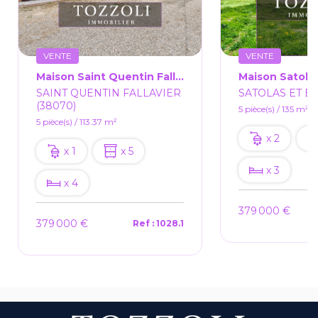
VENTE
VENTE
Maison Saint Quentin Fallavier 5 Pièce(s) 113.37 M2
SAINT QUENTIN FALLAVIER
SATOLAS ET BO
(38070)
5 pièce(s) / 135 m²
5 pièce(s) / 113.37 m²
x 2
x 1
x 5
x 3
x 4
379 000 €
379 000 €
Ref : 1028.1