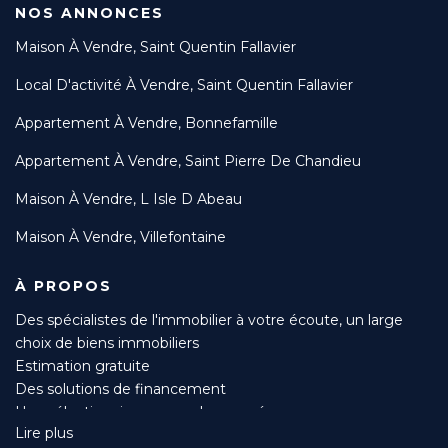
NOS ANNONCES
Maison À Vendre, Saint Quentin Fallavier
Local D'activité À Vendre, Saint Quentin Fallavier
Appartement À Vendre, Bonnefamille
Appartement À Vendre, Saint Pierre De Chandieu
Maison À Vendre, L Isle D Abeau
Maison À Vendre, Villefontaine
À PROPOS
Des spécialistes de l'immobilier à votre écoute, un large
choix de biens immobiliers
Estimation gratuite
Des solutions de financement
Une sélection rigoureuse des acquéreurs
Lire plus
Suivi du compromis jusqu’à l’acte authentique