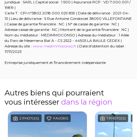
juridique : SARL | Capital social : 1 500 | Assurance RCP : VD 7.000.001 /
19819 |
Carte T : CPI n°3802 2018 000 029 859 | Date de délivrance : 2021-04-
13 | Lieu de délivrance : 5 Rue Antoine Condorcet 38090 VILLEFONTAINE
| Caisse de garantie financière : NC. | N° de caisse de garantie : NC |
Adresse caisse de garantie : NC | Montant de la garantie financière : NC |
Nom du médiateur : MEDIMMOCONSO | Adresse du médiateur : 1 Allée
du Parc de Mesemena Bat A - CS 2522 - 44505 LA BAULE CEDEX |
Adresse du site :
www.medimmoconso.fr
| Date d'obtention du label :
17/11/2023
Entreprise juridiquement et financièrement indépendante
Autres biens qui pourraient
vous intéresser
dans la région
2 PHOTO(S)
FAVORIS
1 PHOTO(S)