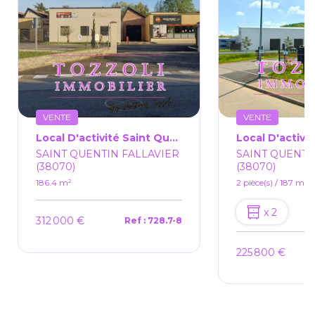
VENTE
VENTE
Local D'activité Saint Quentin Fallavier 186.40m2
SAINT QUENTIN FALLAVIER
SAINT QUENTI
(38070)
(38070)
186.4 m²
2 pièce(s) / 187 m²
x 2
312 000 €
Ref : 728.7-8
225 800 €