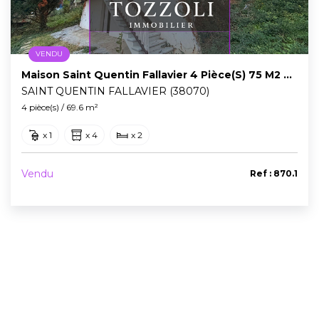
VENDU
Maison Saint Quentin Fallavier 4 Pièce(s) 75 M2 Utiles + Sous Sol
SAINT QUENTIN FALLAVIER (38070)
4 pièce(s) / 69.6 m²
x 1
x 4
x 2
Vendu
Ref : 870.1