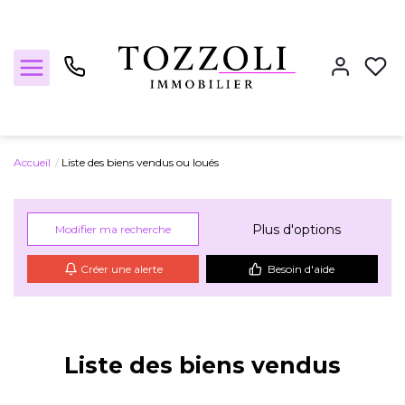
Accueil
Liste des biens vendus ou loués
Nos annonces
Plus d'options
Modifier ma recherche
Estimez votre bien
Créer une alerte
Besoin d'aide
Locations
Liste des biens vendus
Notre agence