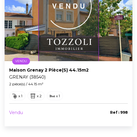
VENDU
Maison Grenay 2 Pièce(s) 44.15m2
GRENAY (38540)
2 pièce(s) / 44.15 m²
x 1
x 2
x 1
Vendu
Ref : 998