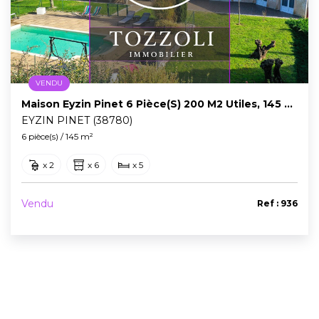
VENDU
Maison Eyzin Pinet 6 Pièce(s) 200 M2 Utiles, 145 M2 Habitables
EYZIN PINET (38780)
6 pièce(s) / 145 m²
x 2
x 6
x 5
Vendu
Ref : 936