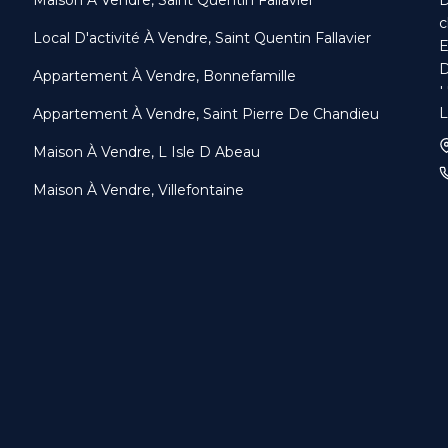
c
Local D'activité À Vendre, Saint Quentin Fallavier
E
D
Appartement À Vendre, Bonnefamille
U
L
Appartement À Vendre, Saint Pierre De Chandieu
S
M
Maison À Vendre, L Isle D Abeau
m
D
Maison À Vendre, Villefontaine
p
L