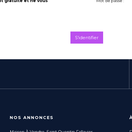
t gratuite et ne vous
Mot de passe :
S'identifier
NOS ANNONCES
Maison À Vendre, Saint Quentin Fallavier
D