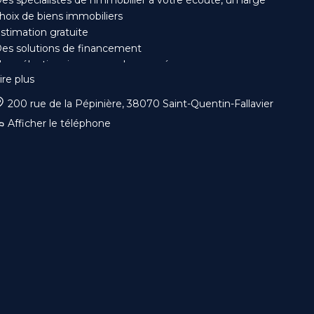
hoix de biens immobiliers
stimation gratuite
es solutions de financement
ne sélection rigoureuse des acquéreurs
ire plus
uivi du compromis jusqu’à l’acte authentique
ise en avant de votre bien sur de nombreux sites et
200 rue de la Pépinière, 38070 Saint-Quentin-Fallavier
agazines spécialisés
Afficher le téléphone
es tarifs préférentiels pour vos diagnostics grâce à nos
artenaires et remboursement en cas de mandat accord.
'immobilier en toute confiance !